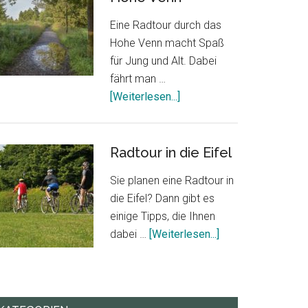
Eine Radtour durch das
Hohe Venn macht Spaß
für Jung und Alt. Dabei
fährt man …
ÜberRadtour
[Weiterlesen...]
durch
das
Hohe
Radtour in die Eifel
Venn
Sie planen eine Radtour in
die Eifel? Dann gibt es
einige Tipps, die Ihnen
ÜberRadtour
dabei …
[Weiterlesen...]
in
die
Eifel