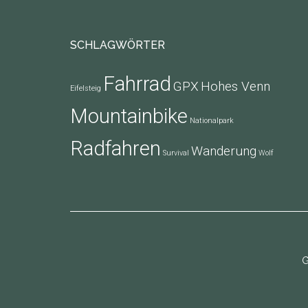
Footer
SCHLAGWÖRTER
Fahrrad
GPX
Hohes Venn
Eifelsteig
Mountainbike
Nationalpark
Radfahren
Wanderung
Survival
Wolf
G