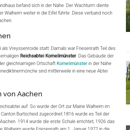
ndhaus befand sich in der Nähe. Der Wachturm diente
Walheim weiter in die Eifel führte. Diese verband noch
achen.
hen
ls Vreyssenroide statt. Damals war Friesenrath Teil des
ehemaligen
Reichsabtei Kornelimünster
. Das Gebäude der
 der gleichnamigen Ortschaft
Kornelimünster
in der Nähe
enediktinermönche sind mittlerweile in eine neue Abtei
n von Aachen
ichsabtei auf. So wurde der Ort zur Mairie Walheim im
 Canton Burtscheid zugeordnet.1816 wurde es Teil der
Aachen. 1914 wurde die erste Schule errichtet, 1926 das
 Walheim wurde Friesenrath am 1. Januar 1972 in die