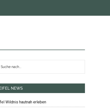
eitenspalte
uche
ch...
EIFEL NEWS
fel Wildnis hautnah erleben