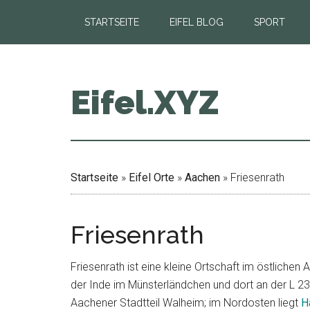
Zum
Zur
Zur
STARTSEITE
EIFEL BLOG
SPORT
Inhalt
Seitenspalte
Fußzeile
springen
springen
springen
Eifel.XYZ
Startseite
»
Eifel Orte
»
Aachen
»
Friesenrath
Friesenrath
Friesenrath ist eine kleine Ortschaft im östlichen
der Inde im Münsterländchen und dort an der L 
Aachener Stadtteil Walheim; im Nordosten liegt
H