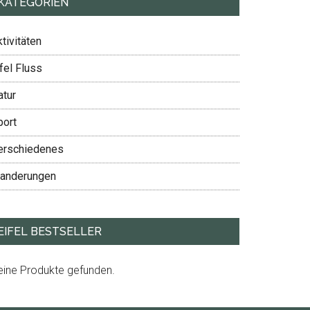
KATEGORIEN
tivitäten
fel Fluss
atur
port
erschiedenes
anderungen
EIFEL BESTSELLER
eine Produkte gefunden.