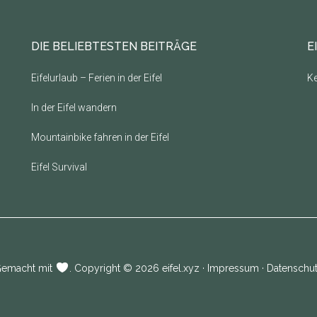
DIE BELIEBTESTEN BEITRÄGE
E
Eifelurlaub – Ferien in der Eifel
Ke
In der Eifel wandern
Mountainbike fahren in der Eifel
Eifel Survival
emacht mit
. Copyright © 2026
eifel.xyz
·
Impressum
·
Datenschu