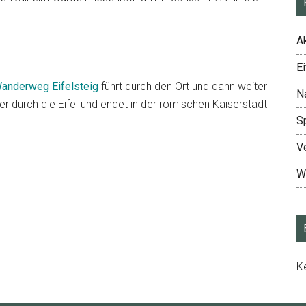
Ak
Ei
anderweg Eifelsteig
führt durch den Ort und dann weiter
N
r durch die Eifel und endet in der römischen Kaiserstadt
S
V
W
K