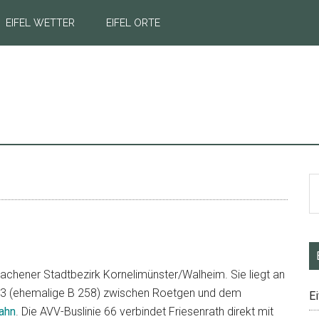
EIFEL WETTER
EIFEL ORTE
S
S
na
 Aachener Stadtbezirk Kornelimünster/Walheim. Sie liegt an
233 (ehemalige B 258) zwischen Roetgen und dem
Ei
ahn
. Die AVV-Buslinie 66 verbindet Friesenrath direkt mit