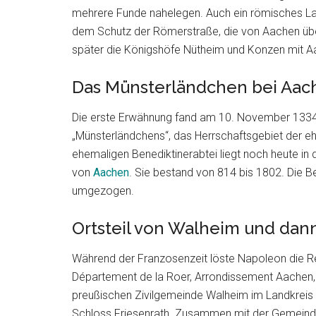
mehrere Funde nahelegen. Auch ein römisches La
dem Schutz der Römerstraße, die von Aachen über 
später die Königshöfe Nütheim und Konzen mit A
Das Münsterländchen bei Aac
Die erste Erwähnung fand am 10. November 1334 a
„Münsterländchens“, das Herrschaftsgebiet der 
ehemaligen Benediktinerabtei liegt noch heute in
von
Aachen
. Sie bestand von 814 bis 1802. Die B
umgezogen.
Ortsteil von Walheim und dan
Während der Franzosenzeit löste Napoleon die Re
Département de la Roer, Arrondissement Aachen,
preußischen Zivilgemeinde Walheim im Landkreis 
Schloss Friesenrath. Zusammen mit der Gemeinde