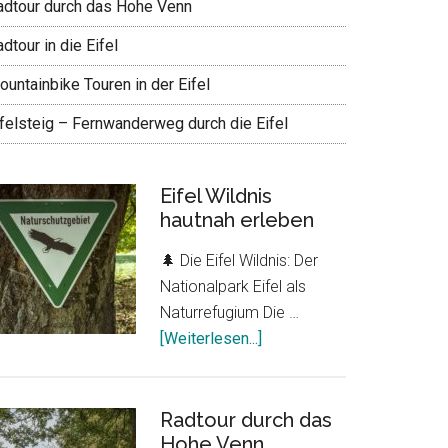
adtour durch das Hohe Venn
dtour in die Eifel
untainbike Touren in der Eifel
ifelsteig – Fernwanderweg durch die Eifel
Eifel Wildnis
hautnah erleben
🌲 Die Eifel Wildnis: Der
Nationalpark Eifel als
Naturrefugium Die …
ÜberEifel
[Weiterlesen...]
Wildnis
hautnah
erleben
Radtour durch das
Hohe Venn