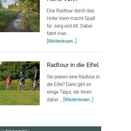
Eine Radtour durch das
Hohe Venn macht Spaß
für Jung und Alt. Dabei
fährt man …
our
ÜberRadtour
[Weiterlesen...]
durch
das
Hohe
Radtour in die Eifel
Venn
Sie planen eine Radtour in
die Eifel? Dann gibt es
einige Tipps, die Ihnen
ÜberRadtour
dabei …
[Weiterlesen...]
in
die
Eifel