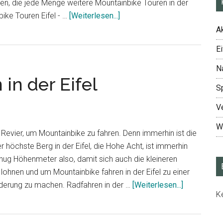
iten, die jede Menge weitere Mountainbike Touren in der
ÜberMountainbike
bike Touren Eifel - …
[Weiterlesen...]
Touren
Ak
in
Ei
der
Eifel
N
in der Eifel
S
V
W
es Revier, um Mountainbike zu fahren. Denn immerhin ist die
er höchste Berg in der Eifel, die Hohe Acht, ist immerhin
nug Höhenmeter also, damit sich auch die kleineren
ohnen und um Mountainbike fahren in der Eifel zu einer
ÜberMounta
rderung zu machen. Radfahren in der …
[Weiterlesen...]
K
fahren
in