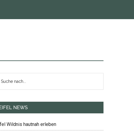
eitenspalte
uche
ch...
EIFEL NEWS
fel Wildnis hautnah erleben