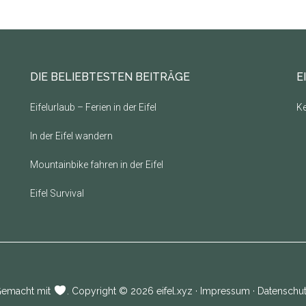
der
Eifel
DIE BELIEBTESTEN BEITRÄGE
E
Eifelurlaub – Ferien in der Eifel
Ke
In der Eifel wandern
Mountainbike fahren in der Eifel
Eifel Survival
emacht mit
. Copyright © 2026
eifel.xyz
·
Impressum
·
Datenschu