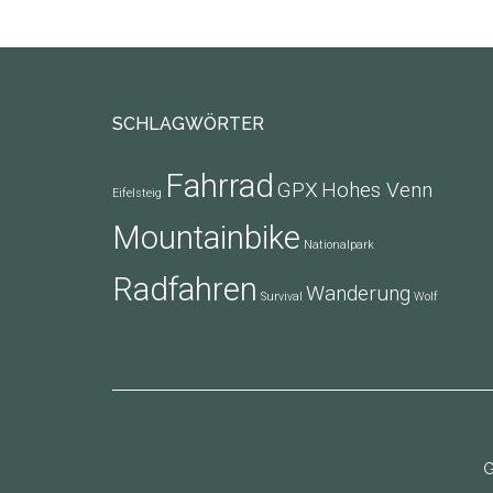
Footer
SCHLAGWÖRTER
Fahrrad
GPX
Hohes Venn
Eifelsteig
Mountainbike
Nationalpark
Radfahren
Wanderung
Survival
Wolf
G