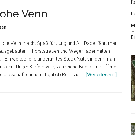
R
Hohe Venn
Ra
Mo
sen
E
Hohe Venn macht Spaß für Jung und Alt. Dabei fährt man
t ausgebauten – Forststraßen und Wegen, aber mitten
ur. Ein weitgehend unberührtes Stück Natur, in dem man
 kann. Uriger Kiefernwald, zahlreiche Bäche und offene
ÜberRad
delandschaft erinnern. Egal ob Rennrad, …
[Weiterlesen...]
durch
das
Hohe
Venn