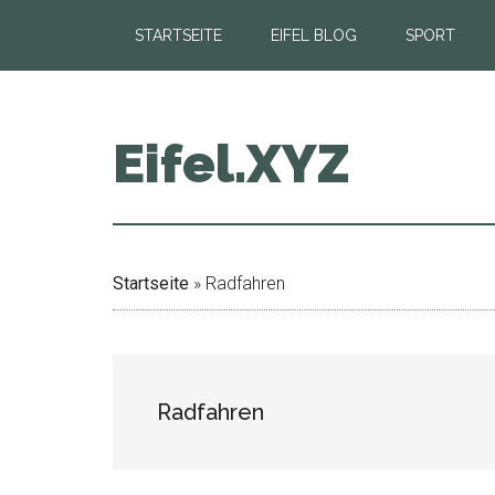
Zum
Zur
Zur
STARTSEITE
EIFEL BLOG
SPORT
Inhalt
Seitenspalte
Fußzeile
springen
springen
springen
Eifel.XYZ
Startseite
»
Radfahren
Radfahren