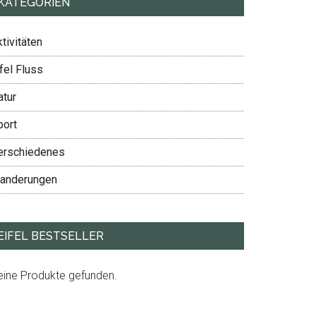
KATEGORIEN
tivitäten
fel Fluss
atur
port
erschiedenes
anderungen
EIFEL BESTSELLER
inbike
eine Produkte gefunden.