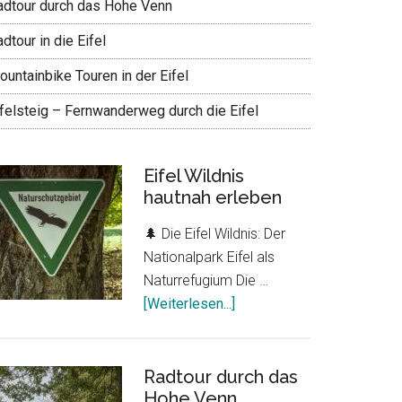
adtour durch das Hohe Venn
dtour in die Eifel
untainbike Touren in der Eifel
ifelsteig – Fernwanderweg durch die Eifel
Eifel Wildnis
hautnah erleben
tour
🌲 Die Eifel Wildnis: Der
Nationalpark Eifel als
Naturrefugium Die …
ÜberEifel
[Weiterlesen...]
Wildnis
hautnah
erleben
Radtour durch das
Hohe Venn