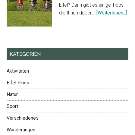
Eifel? Dann gibt es einige Tipps,
Übe
die Ihnen dabei …
[Weiterlesen...]
in
die
Eife
KATEGORIEN
Aktivitäten
Eifel Fluss
Natur
Sport
Verschiedenes
Wanderungen