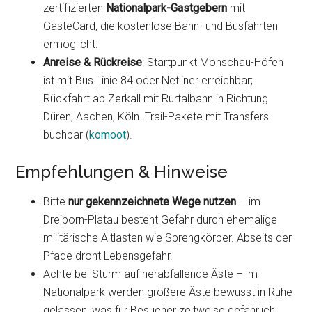
zertifizierten
Nationalpark-Gastgebern
mit
GästeCard, die kostenlose Bahn- und Busfahrten
ermöglicht.
Anreise & Rückreise
: Startpunkt Monschau-Höfen
ist mit Bus Linie 84 oder Netliner erreichbar;
Rückfahrt ab Zerkall mit Rurtalbahn in Richtung
Düren, Aachen, Köln. Trail-Pakete mit Transfers
buchbar (
komoot
).
Empfehlungen & Hinweise
Bitte
nur gekennzeichnete Wege nutzen
– im
Dreiborn-Platau besteht Gefahr durch ehemalige
militärische Altlasten wie Sprengkörper. Abseits der
Pfade droht Lebensgefahr.
Achte bei Sturm auf herabfallende Äste – im
Nationalpark werden größere Äste bewusst in Ruhe
gelassen, was für Besucher zeitweise gefährlich