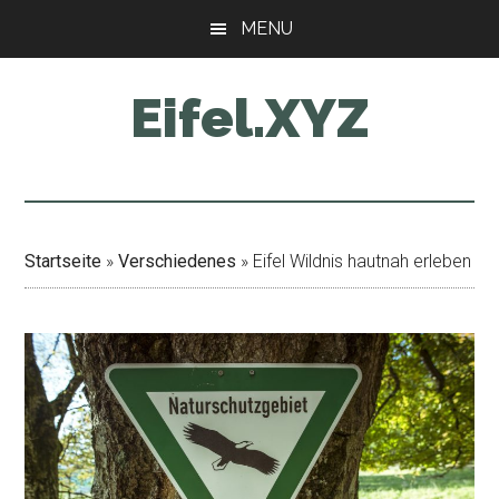
Zum
Zur
Zur
MENU
Inhalt
Seitenspalte
Fußzeile
springen
springen
springen
Eifel.XYZ
Startseite
»
Verschiedenes
»
Eifel Wildnis hautnah erleben