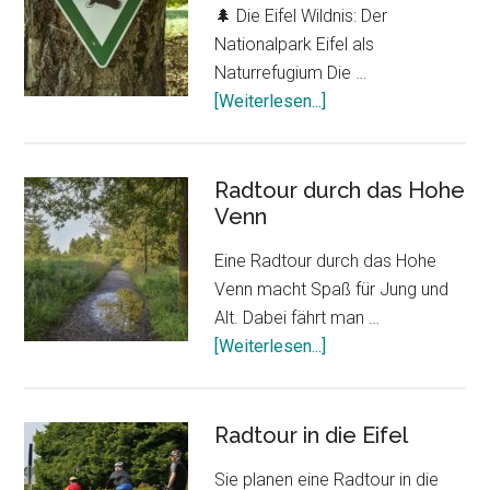
🌲 Die Eifel Wildnis: Der
Nationalpark Eifel als
Naturrefugium Die …
ÜberEifel
[Weiterlesen...]
Wildnis
hautnah
erleben
Radtour durch das Hohe
Venn
Eine Radtour durch das Hohe
Venn macht Spaß für Jung und
Alt. Dabei fährt man …
ÜberRadtour
[Weiterlesen...]
durch
das
Hohe
Radtour in die Eifel
Venn
Sie planen eine Radtour in die