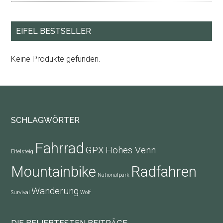
EIFEL BESTSELLER
Keine Produkte gefunden.
Footer
SCHLAGWÖRTER
Fahrrad
GPX
Hohes Venn
Eifelsteig
Mountainbike
Radfahren
Nationalpark
Wanderung
Survival
Wolf