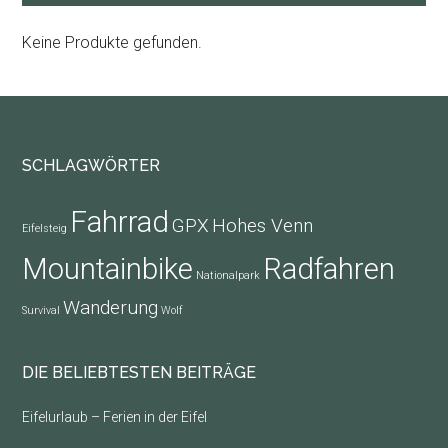
Keine Produkte gefunden.
Footer
SCHLAGWÖRTER
Fahrrad
GPX
Hohes Venn
Eifelsteig
Mountainbike
Radfahren
Nationalpark
Wanderung
Survival
Wolf
DIE BELIEBTESTEN BEITRÄGE
Eifelurlaub – Ferien in der Eifel