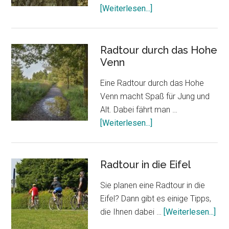
ÜberEifel
[Weiterlesen...]
Wildnis
hautnah
erleben
Radtour durch das Hohe
Venn
Eine Radtour durch das Hohe
Venn macht Spaß für Jung und
Alt. Dabei fährt man …
ÜberRadtour
[Weiterlesen...]
durch
das
Hohe
Radtour in die Eifel
Venn
Sie planen eine Radtour in die
Eifel? Dann gibt es einige Tipps,
Übe
die Ihnen dabei …
[Weiterlesen...]
in